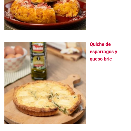
Quiche de
espárragos y
queso brie