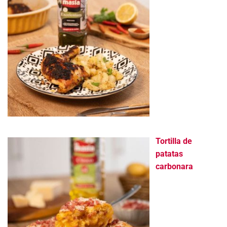
Tortilla de
patatas
carbonara