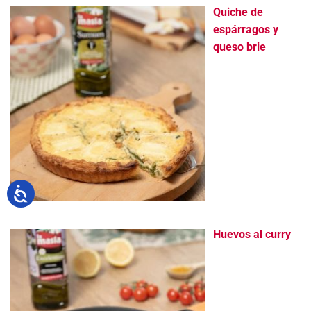
Quiche de
espárragos y
queso brie
Huevos al curry