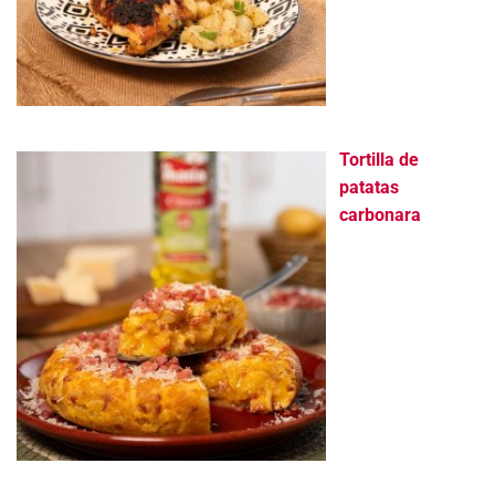
Tortilla de
patatas
carbonara