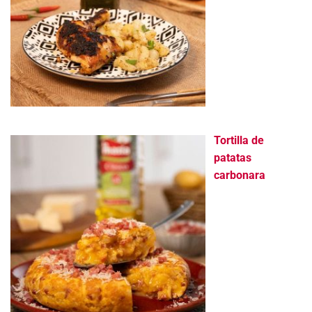
Tortilla de
patatas
carbonara