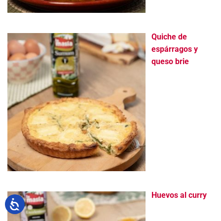
Quiche de
espárragos y
queso brie
Huevos al curry