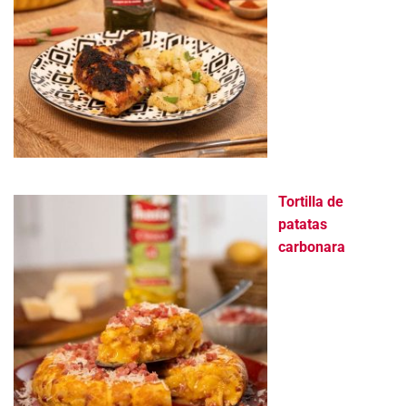
Tortilla de
patatas
carbonara