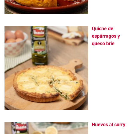
Quiche de
espárragos y
queso brie
Huevos al curry