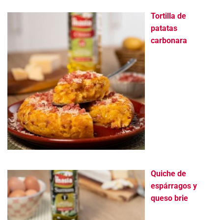
Tortilla de
patatas
carbonara
Quiche de
espárragos y
queso brie