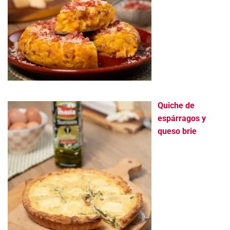
Quiche de
espárragos y
queso brie