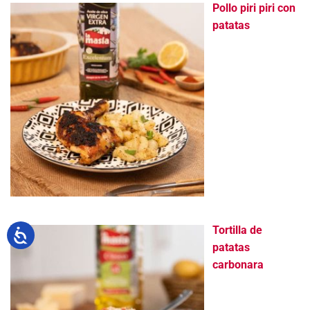
Pollo piri piri con
patatas
Tortilla de
patatas
carbonara