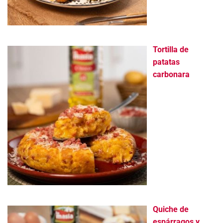
Tortilla de
patatas
carbonara
Quiche de
espárragos y