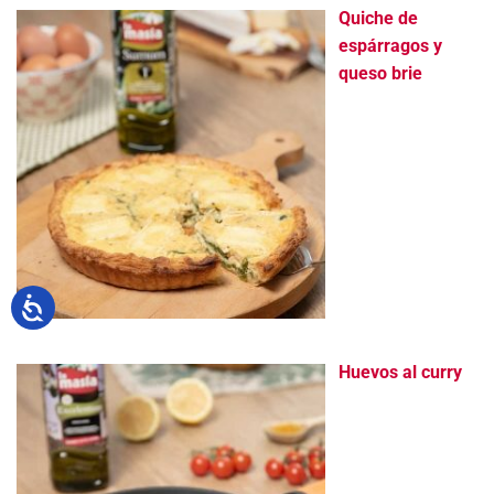
Quiche de
espárragos y
queso brie
Huevos al curry