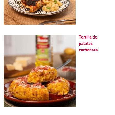
Tortilla de
patatas
carbonara