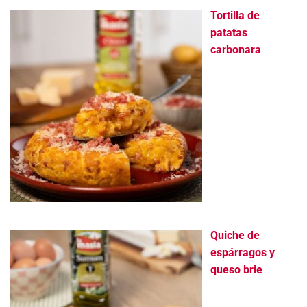
Tortilla de
patatas
carbonara
Quiche de
espárragos y
queso brie