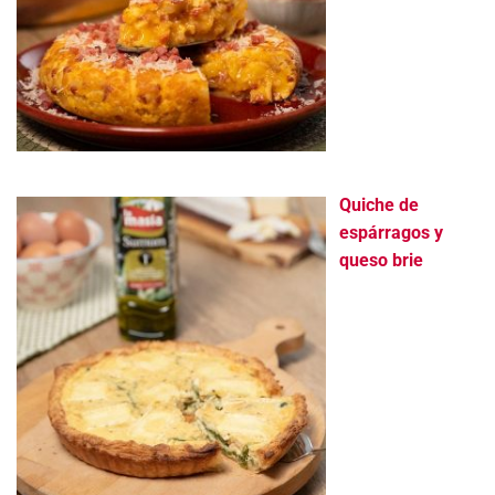
Quiche de
espárragos y
queso brie