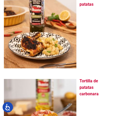
patatas
Tortilla de
patatas
carbonara