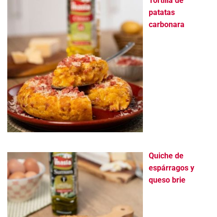
Tortilla de
patatas
carbonara
Quiche de
espárragos y
queso brie