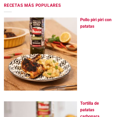
RECETAS MÁS POPULARES
Pollo piri piri con
patatas
Tortilla de
patatas
carbonara