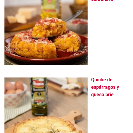
Quiche de
espárragos y
queso brie