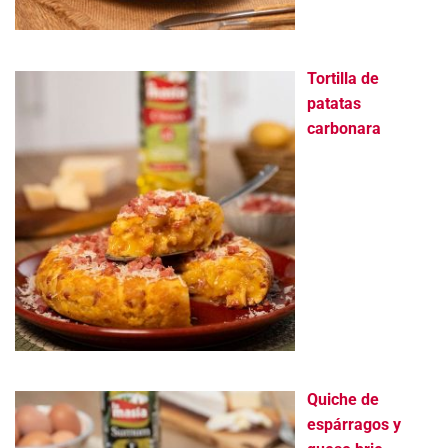
Tortilla de
patatas
carbonara
Quiche de
espárragos y