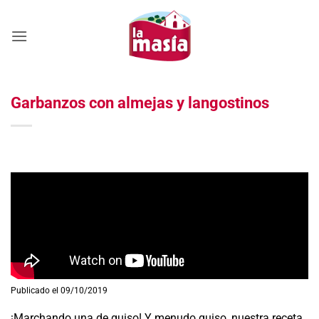
Saltar
al
contenido
Garbanzos con almejas y langostinos
Publicado el 09/10/2019
¡Marchando una de guiso! Y menudo guiso, nuestra receta