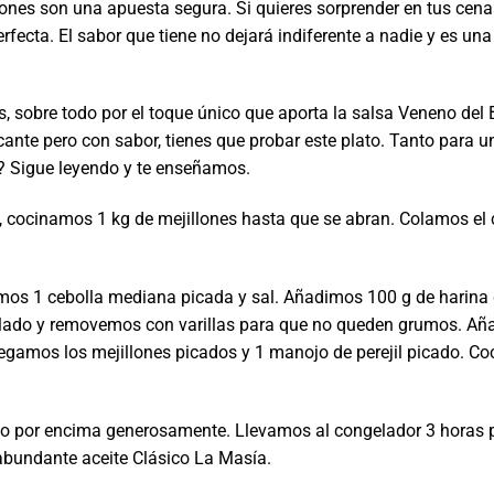
tones son una apuesta segura. Si quieres sorprender en tus cena
erfecta. El sabor que tiene no dejará indiferente a nadie y es u
os, sobre todo por el toque único que aporta la salsa Veneno del
ante pero con sabor, tienes que probar este plato. Tanto para u
? Sigue leyendo y te enseñamos.
cocinamos 1 kg de mejillones hasta que se abran. Colamos el c
mos 1 cebolla mediana picada y sal. Añadimos 100 g de harina d
colado y removemos con varillas para que no queden grumos. A
gamos los mejillones picados y 1 manojo de perejil picado. C
ado por encima generosamente. Llevamos al congelador 3 horas 
 abundante aceite Clásico La Masía.