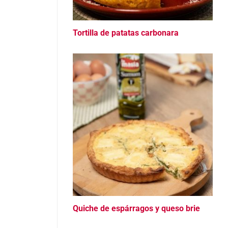
Tortilla de patatas carbonara
Quiche de espárragos y queso brie