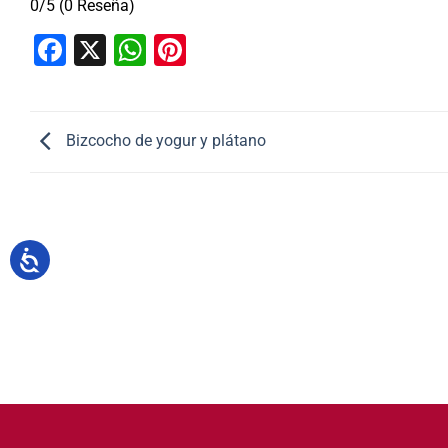
0/5
(0 Reseña)
Facebook
X
WhatsApp
Pinterest
Bizcocho de yogur y plátano