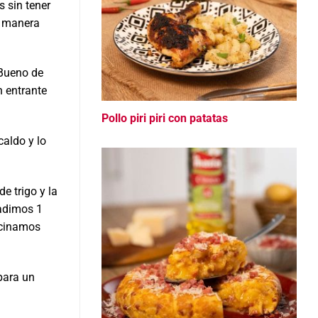
s sin tener
na manera
 Bueno de
n entrante
Pollo piri piri con patatas
aldo y lo
e trigo y la
ñadimos 1
ocinamos
para un