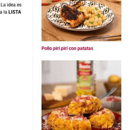
 La idea es
ha la
LISTA
Pollo piri piri con patatas