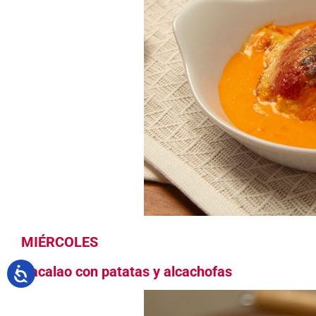
MIÉRCOLES
Bacalao con patatas y alcachofas