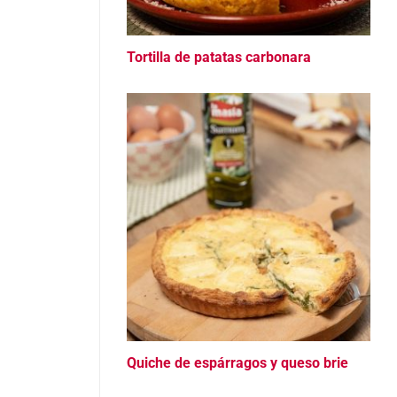
Tortilla de patatas carbonara
Quiche de espárragos y queso brie