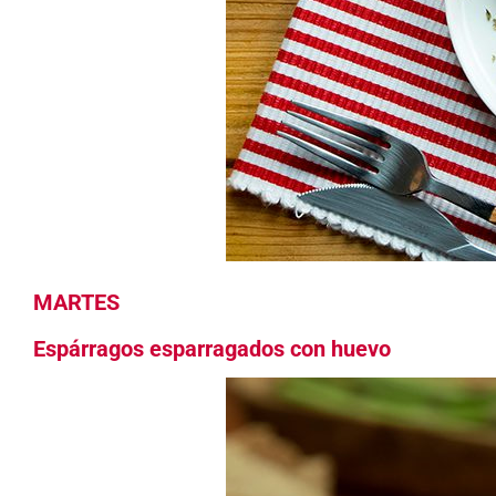
MARTES
Espárragos esparragados con huevo