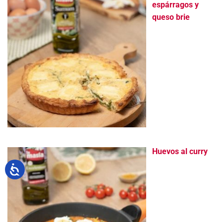
espárragos y
queso brie
Huevos al curry