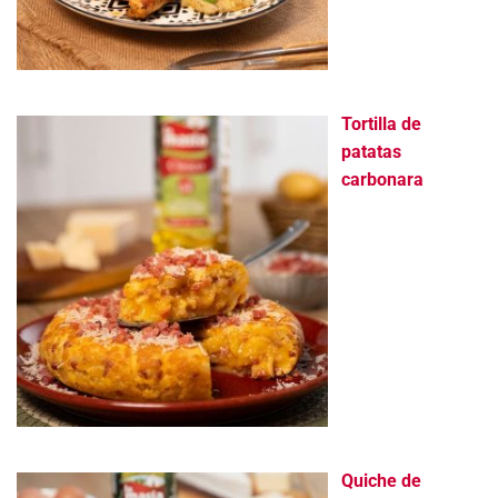
Tortilla de
patatas
carbonara
Quiche de