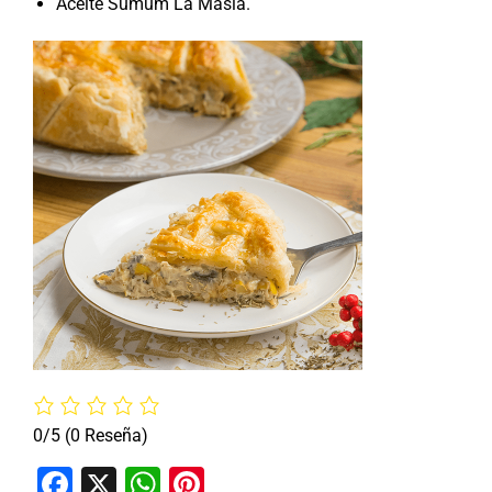
Aceite Sumum La Masía.
0/5
(0 Reseña)
Facebook
X
WhatsApp
Pinterest