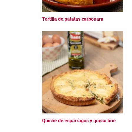
Tortilla de patatas carbonara
Quiche de espárragos y queso brie