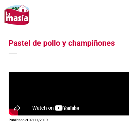
Saltar
al
contenido
Pastel de pollo y champiñones
Publicado el 07/11/2019