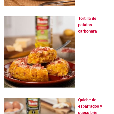
Tortilla de
patatas
carbonara
Quiche de
espárragos y
queso brie