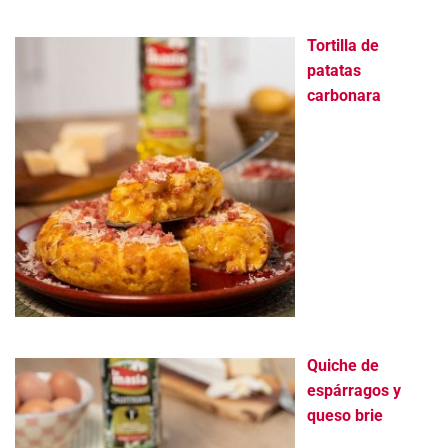
Tortilla de
patatas
carbonara
Quiche de
espárragos y
queso brie