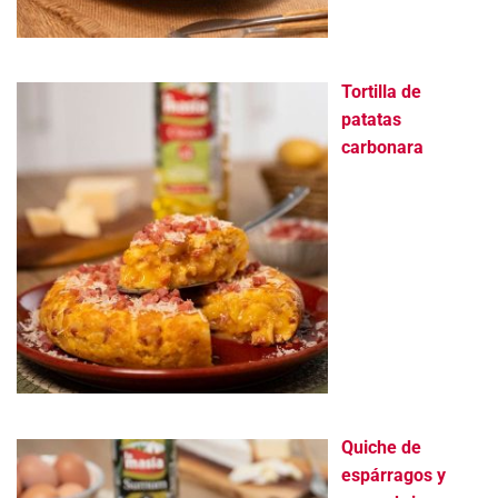
Tortilla de
patatas
carbonara
Quiche de
espárragos y