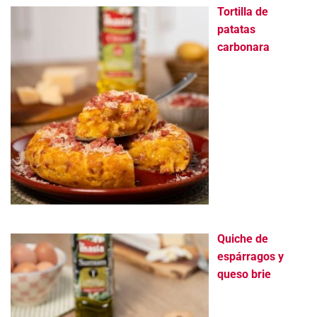
Tortilla de
patatas
carbonara
Quiche de
espárragos y
queso brie