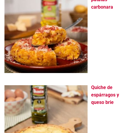
carbonara
Quiche de
espárragos y
queso brie