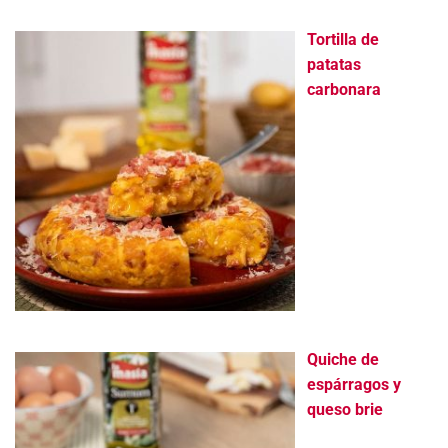
Tortilla de
patatas
carbonara
Quiche de
espárragos y
queso brie