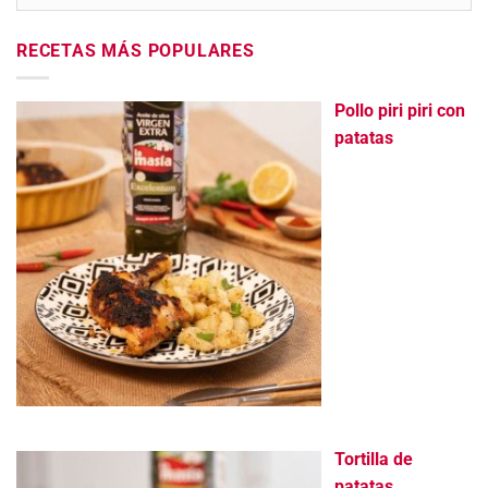
RECETAS MÁS POPULARES
Pollo piri piri con
patatas
Tortilla de
patatas