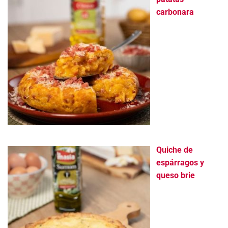
carbonara
Quiche de
espárragos y
queso brie