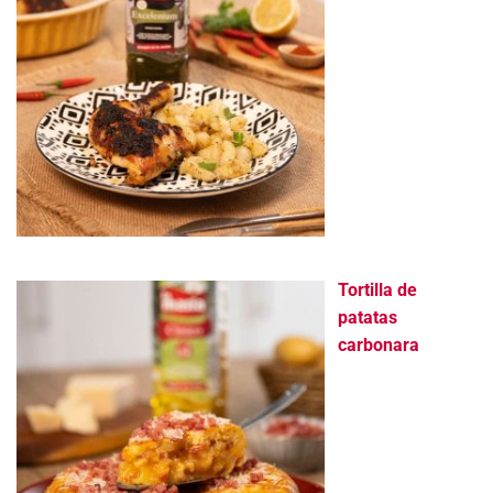
Tortilla de
patatas
carbonara