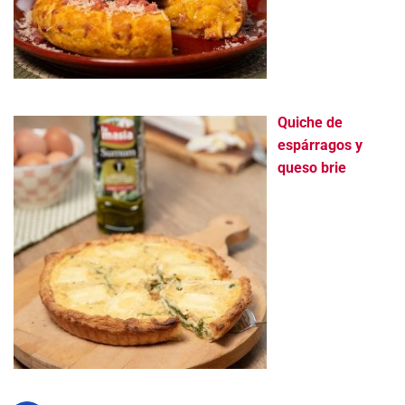
Quiche de
espárragos y
queso brie