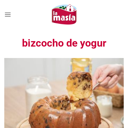
Saltar
al
contenido
bizcocho de yogur