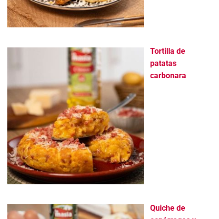
Tortilla de
patatas
carbonara
Quiche de