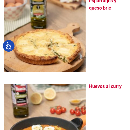
espárragos y
queso brie
Huevos al curry