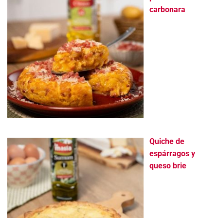
carbonara
Quiche de
espárragos y
queso brie