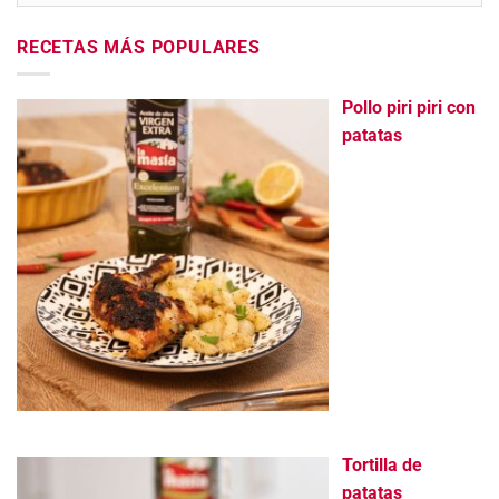
RECETAS MÁS POPULARES
Pollo piri piri con
patatas
Tortilla de
patatas