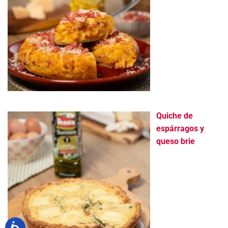
Quiche de
espárragos y
queso brie