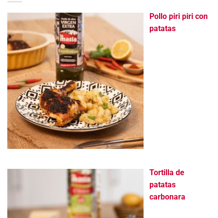
Pollo piri piri con
patatas
Tortilla de
patatas
carbonara