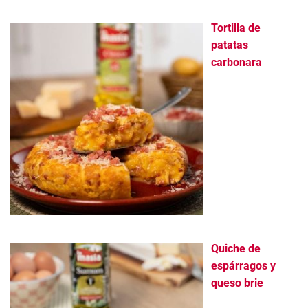
Tortilla de
patatas
carbonara
Quiche de
espárragos y
queso brie