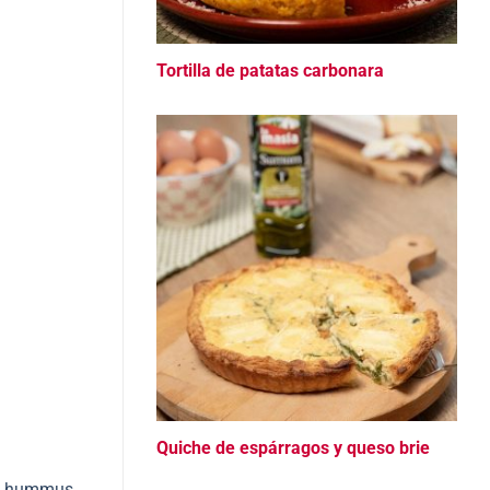
Tortilla de patatas carbonara
Quiche de espárragos y queso brie
e
hummus