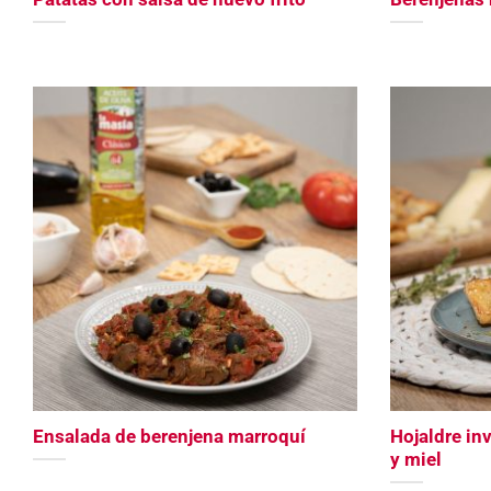
Ensalada de berenjena marroquí
Hojaldre in
y miel