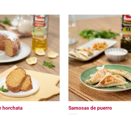
e horchata
Samosas de puerro