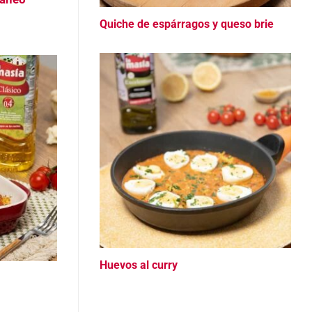
Quiche de espárragos y queso brie
Huevos al curry