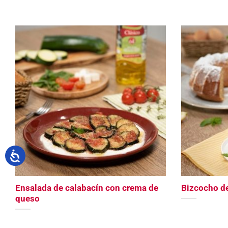
Ensalada de calabacín con crema de
Bizcocho d
queso