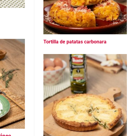
Tortilla de patatas carbonara
ráneo