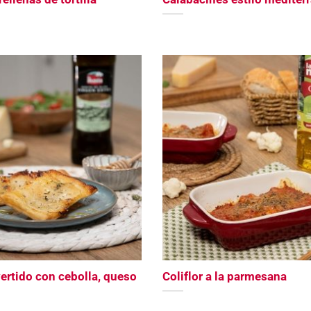
vertido con cebolla, queso
Coliflor a la parmesana