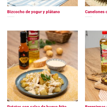
Bizcocho de yogur y plátano
Canelones c
Patatas con salsa de huevo frito
Berenjenas r