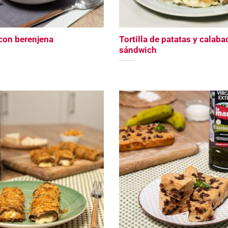
con berenjena
Tortilla de patatas y calaba
sándwich