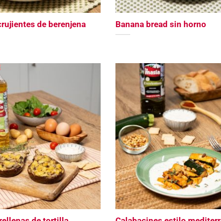
rujientes de berenjena
Banana bread sin horno
ellenas de tortilla
Calabacines estilo mediter