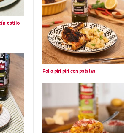
cín estilo
Pollo piri piri con patatas