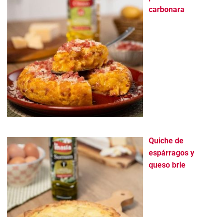
carbonara
Quiche de
espárragos y
queso brie