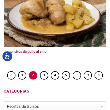
Jamoncitos de pollo al vino
1
2
3
4
5
…
9
CATEGORÍAS
Categorías