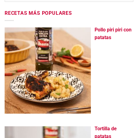
RECETAS MÁS POPULARES
Pollo piri piri con
patatas
Tortilla de
patatas