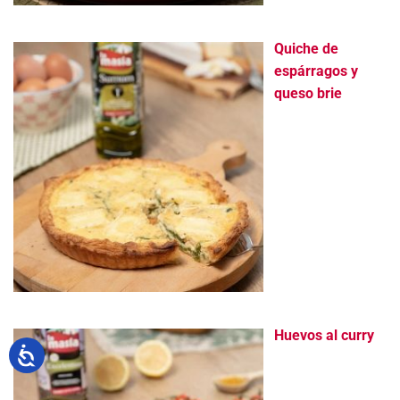
Quiche de
espárragos y
queso brie
Huevos al curry