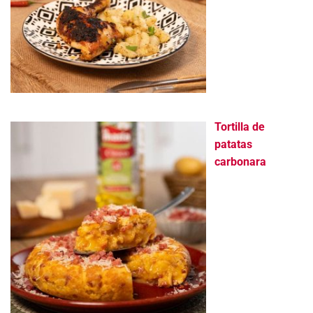
Tortilla de
patatas
carbonara