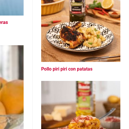
eras
Pollo piri piri con patatas