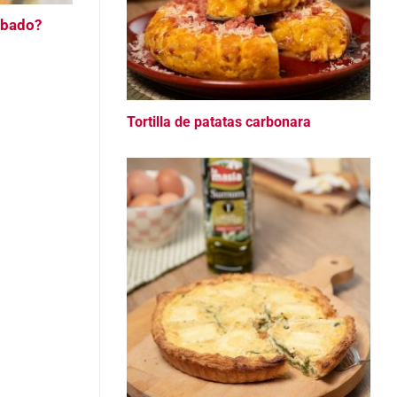
robado?
Tortilla de patatas carbonara