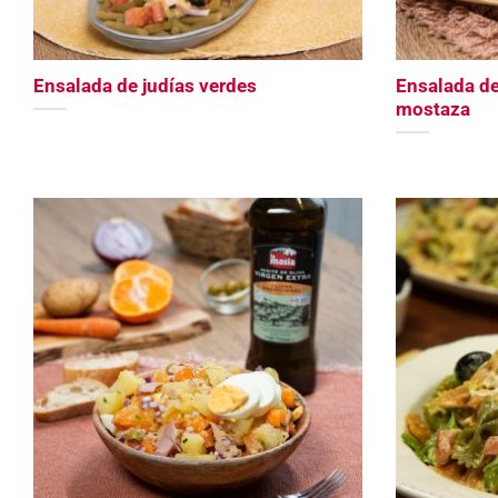
Ensalada de judías verdes
Ensalada de
mostaza