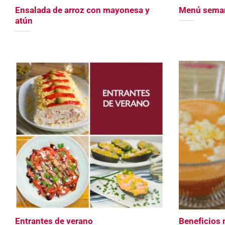
Ensalada de arroz con mayonesa y
Menú semana
atún
Entrantes de verano
Beneficios 