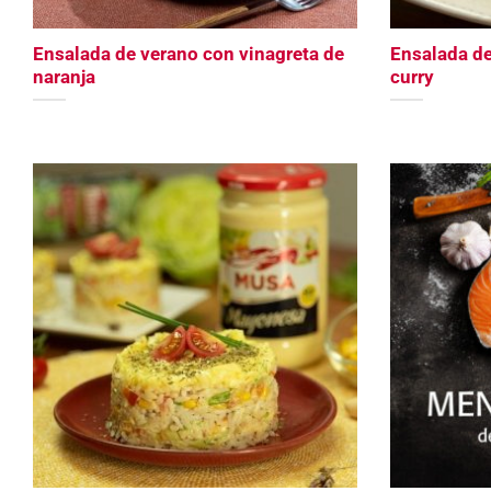
Ensalada de verano con vinagreta de
Ensalada de
naranja
curry