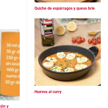
Quiche de espárragos y queso brie
Huevos al curry
tón y