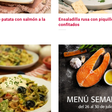
 patata con salmón a la
Ensaladilla rusa con piquil
confitados