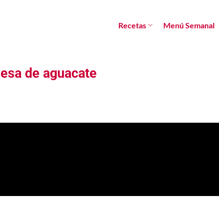
Recetas
Menú Semanal
nesa de aguacate