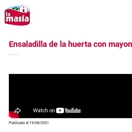
Saltar
al
contenido
Ensaladilla de la huerta con mayo
Publicado el 19/08/2021