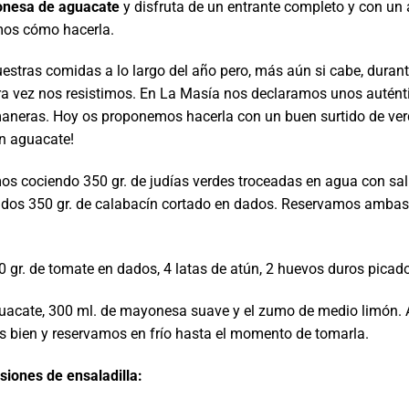
yonesa de aguacate
y disfruta de un entrante completo y con un 
amos cómo hacerla.
stras comidas a lo largo del año pero, más aún si cabe, durant
 rara vez nos resistimos. En La Masía nos declaramos unos autént
 maneras. Hoy os proponemos hacerla con un buen surtido de ver
n aguacate!
mos cociendo 350 gr. de judías verdes troceadas en agua con sal
ndos 350 gr. de calabacín cortado en dados. Reservamos ambas
 gr. de tomate en dados, 4 latas de atún, 2 huevos duros picado
aguacate, 300 ml. de mayonesa suave y el zumo de medio limón
s bien y reservamos en frío hasta el momento de tomarla.
siones de ensaladilla: