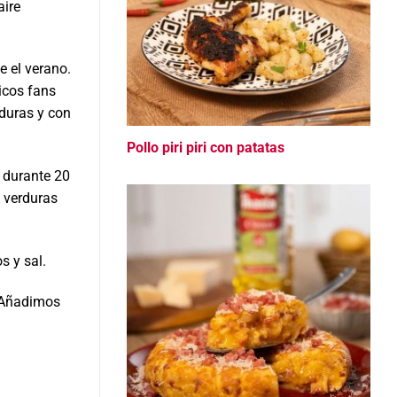
aire
e el verano.
icos fans
duras y con
Pollo piri piri con patatas
 durante 20
 verduras
s y sal.
. Añadimos