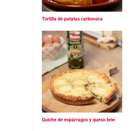
Tortilla de patatas carbonara
Quiche de espárragos y queso brie