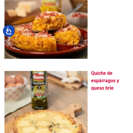
Quiche de
espárragos y
queso brie