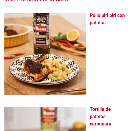
Pollo piri piri con
patatas
Tortilla de
patatas
carbonara