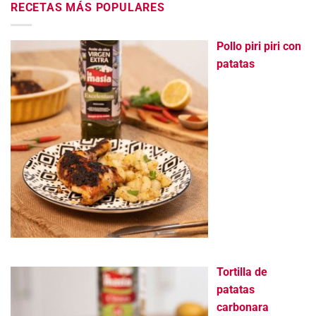
RECETAS MÁS POPULARES
Pollo piri piri con
patatas
Tortilla de
patatas
carbonara