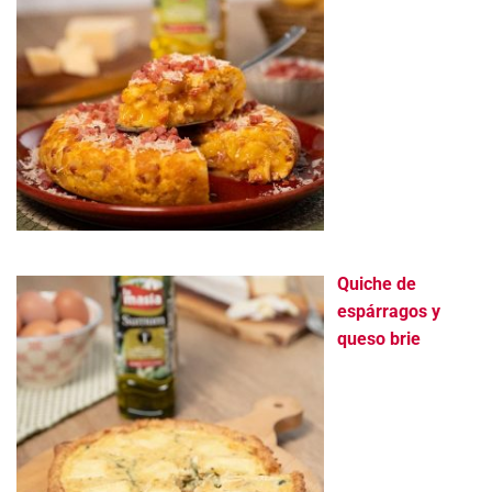
Quiche de
espárragos y
queso brie