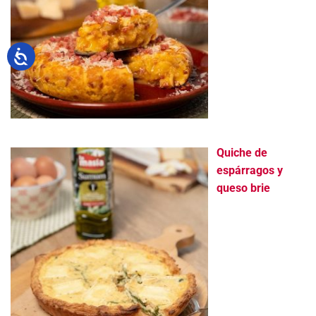
Quiche de
espárragos y
queso brie