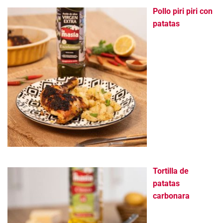
Pollo piri piri con
patatas
Tortilla de
patatas
carbonara