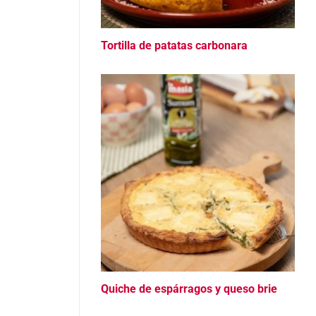
Tortilla de patatas carbonara
Quiche de espárragos y queso brie