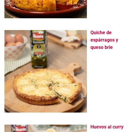
Quiche de
espárragos y
queso brie
Huevos al curry