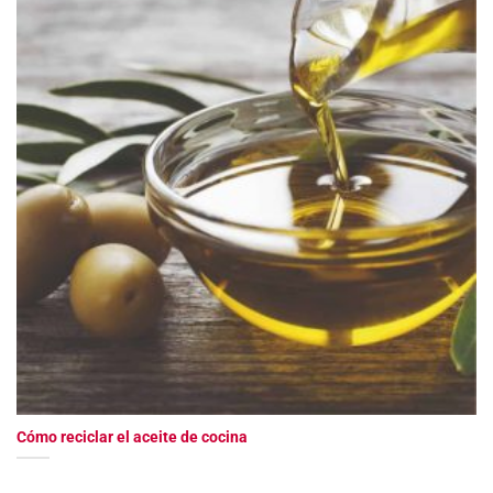
Cómo reciclar el aceite de cocina