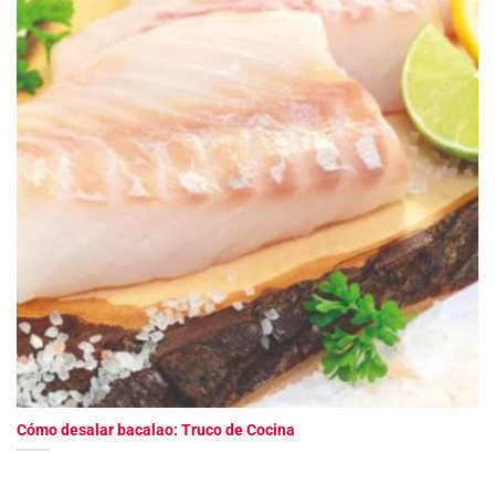
Cómo desalar bacalao: Truco de Cocina