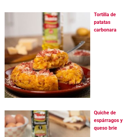
Tortilla de
patatas
carbonara
Quiche de
espárragos y
queso brie