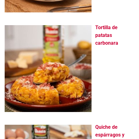
Tortilla de
patatas
carbonara
Quiche de
espárragos y