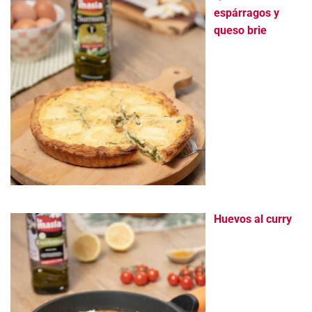
espárragos y
queso brie
Huevos al curry