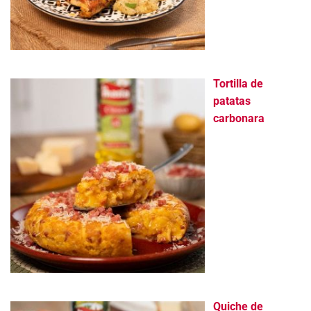
Tortilla de
patatas
carbonara
Quiche de