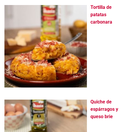
Tortilla de
patatas
carbonara
Quiche de
espárragos y
queso brie