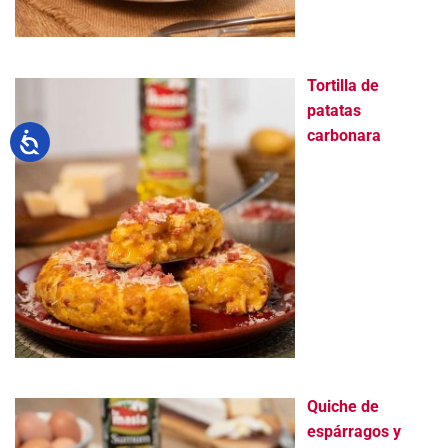
Tortilla de
patatas
carbonara
Quiche de
espárragos y