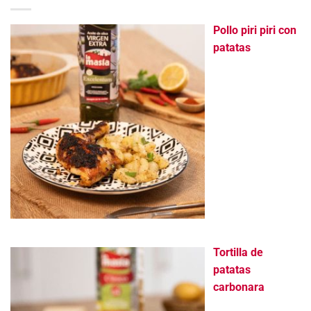
Pollo piri piri con
patatas
Tortilla de
patatas
carbonara