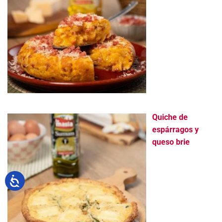
Quiche de
espárragos y
queso brie