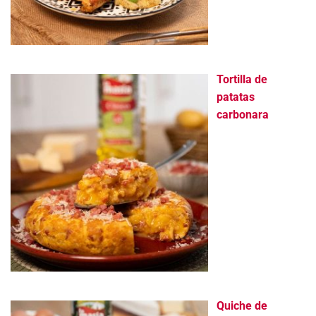
Tortilla de
patatas
carbonara
Quiche de