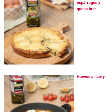
espárragos y
queso brie
Huevos al curry