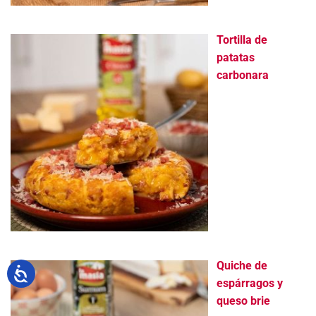
Tortilla de
patatas
carbonara
Quiche de
espárragos y
queso brie